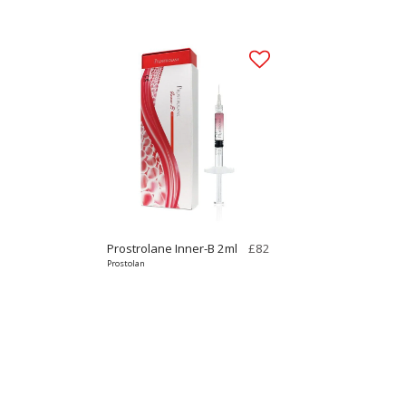
Prostrolane Inner-B 2ml
£
82
Prostolan